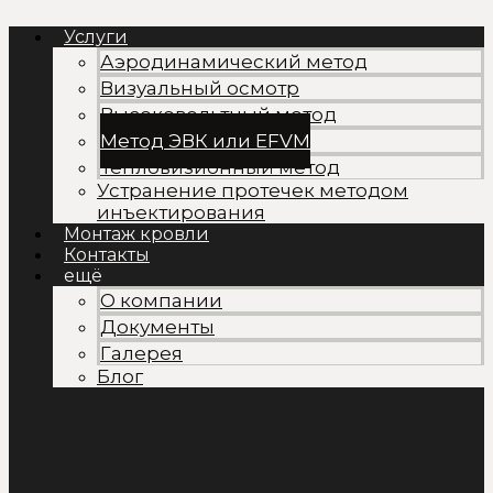
Перейти
Услуги
к
содержимому
Аэродинамический метод
Визуальный осмотр
Высоковольтный метод
Метод ЭВК или EFVM
Тепловизионный метод
Устранение протечек методом
инъектирования
Монтаж кровли
Контакты
ещё
О компании
Документы
Галерея
Блог